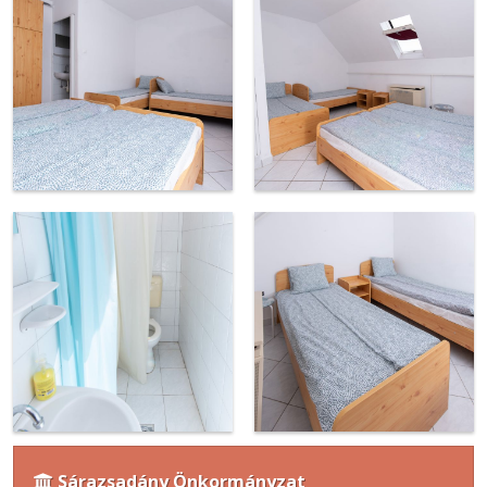
Sárazsadány Önkormányzat
