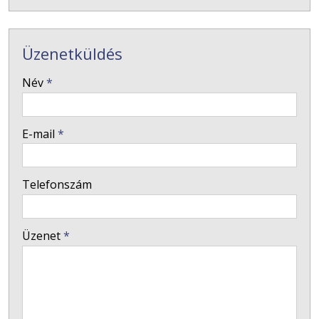
Üzenetküldés
-
Név
*
-
E-mail
*
-
Telefonszám
-
Üzenet
*
-