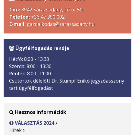
Cím:
3942 Sárazsadány, Fő út 50.
Telefon:
+36 47 390 002
E-mail:
gazdalkodas@sarazsadany.hu
Ügyfélfogadás rendje

Hétfő: 8:00 - 13:30
Szerda: 8:00 - 13:30
Péntek: 8:00 -11:00
Csütörtök délelőtt Dr. Stumpf Enikő jegyzőasszony
tart ügyfélfogadást
Hasznos információk

VÁLASZTÁS 2024

Hírek