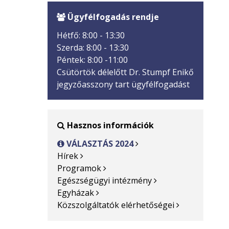
Ügyfélfogadás rendje

Hétfő: 8:00 - 13:30
Szerda: 8:00 - 13:30
Péntek: 8:00 -11:00
Csütörtök délelőtt Dr. Stumpf Enikő
jegyzőasszony tart ügyfélfogadást
Hasznos információk

VÁLASZTÁS 2024

Hírek
Programok
Egészségügyi intézmény
Egyházak
Közszolgáltatók elérhetőségei