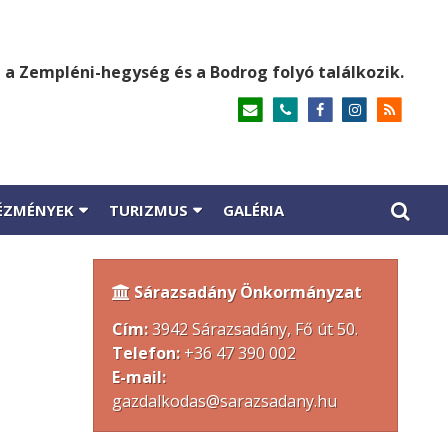
 a Zempléni-hegység és a Bodrog folyó találkozik.
ÉZMÉNYEK
TURIZMUS
GALÉRIA
Sárazsadány Önkormányzat

Cím:
3942 Sárazsadány, Fő út 50.
Telefon:
+36 47 390 002
E-mail:
gazdalkodas@sarazsadany.hu