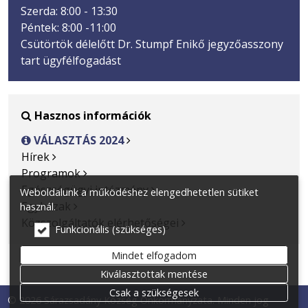
Szerda: 8:00 - 13:30
Péntek: 8:00 -11:00
Csütörtök délelőtt Dr. Stumpf Enikő jegyzőasszony
tart ügyfélfogadást
Hasznos információk

VÁLASZTÁS 2024

Hírek
Programok
Egészségügyi intézmény
Weboldalunk a működéshez elengedhetetlen sütiket
Egyházak
használ.
Közszolgáltatók elérhetőségei
Funkcionális (szükséges)
Mindet elfogadom
Kiválasztottak mentése
Csak a szükségesek
© 2026 Sárazsadány Község Önkormányzata. Minden jog