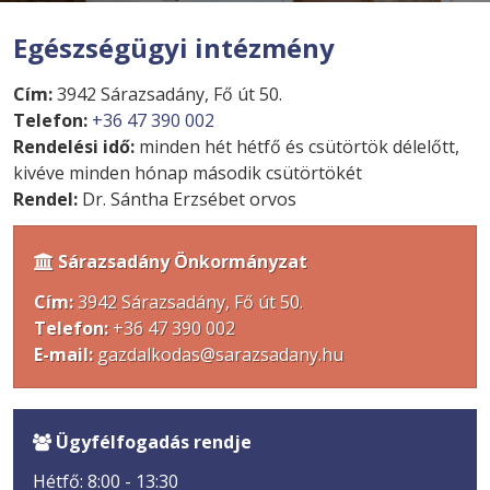
Egészségügyi intézmény
Cím:
3942 Sárazsadány, Fő út 50.
Telefon:
+36 47 390 002
Rendelési idő:
minden hét hétfő és csütörtök délelőtt,
kivéve minden hónap második csütörtökét
Rendel:
Dr. Sántha Erzsébet orvos
Sárazsadány Önkormányzat

Cím:
3942 Sárazsadány, Fő út 50.
Telefon:
+36 47 390 002
E-mail:
gazdalkodas@sarazsadany.hu
Ügyfélfogadás rendje

Hétfő: 8:00 - 13:30