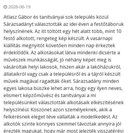
2026-06-19
Atlasz Gábor és tanítványai sok település közül
Sárazsadányt választották az idei éven a festőtáboruk
helyszínének. Az itt töltött egy hét alatt több, mint 10
festő alkotott, rengeteg kép készült. A vasárnapi
kiállítás megnyitót követően minden nap érkeztek
érdeklődők. Az alkotásokat látva mindenki dicsérte a
művészek munkásságát, jó néhány képet meg is
vásároltak helyi lakosok, hiszen akár a lakóházukról,
állataikról vagy csak a településről és a tájról készült
művek magával ragadták őket. Sárazsadány minden
egyes lakosa büszke lehet arra, hogy egy ilyen neves,
elismert képzőművész és tanítványai a mi
településünket választották alkotásaik elkészítésének
helyszínéül. Köszönet azon személyeknek, akik a
felkérésnek eleget téve vállalták a modellkedést. Az
alkotók szinte könnyes szemmel távoztak annyira jól
érezték magukat, hogy már most jelezték visszatérési