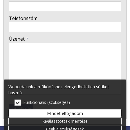
-
Telefonszám
-
Üzenet
*
-
-
-
Weboldalunk a működéshez elengedhetetlen sütiket
használ.
Funkcionális (szükséges)
Elküld
Mindet elfogadom
Kiválasztottak mentése
Csak a szükségesek