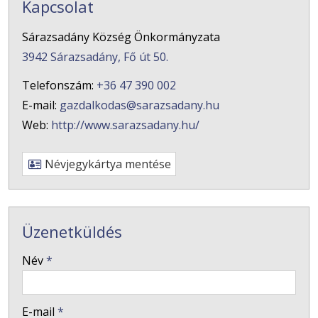
Kapcsolat
Sárazsadány Község Önkormányzata
3942 Sárazsadány, Fő út 50.
Telefonszám:
+36 47 390 002
E-mail:
gazdalkodas@sarazsadany.hu
Web:
http://www.sarazsadany.hu/
Névjegykártya mentése
Üzenetküldés
-
Név
*
-
E-mail
*